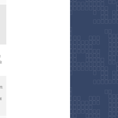
解
业
国性
据