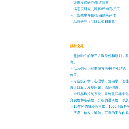
－渠道模式研究/渠道普查
－满意度研究（顾客/经销商/员工）
－广告效果评估/促销效果评估
－品牌研究（品牌认知和形象）
独特之处
－坚持独立的第三方调身份和原则，客
息。
－以营销意识和调研方法/模型相结合
价值。
－专业统计学，心理学，营销学，管理
设计目标，发现问题，论证假设。
－全程品质控制系统，系统化和标准化
真实性和准确性，分析的逻辑性，以及
－15年的调研经验积累，1000个服
－严谨，踏实，诚信，可靠的工作作风