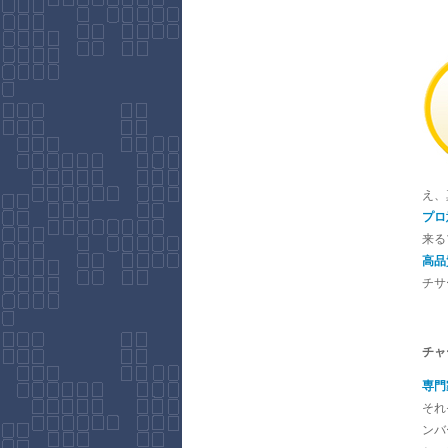
え、
プロ
来る
高品
チサ
チャ
専門
それ
ンバ