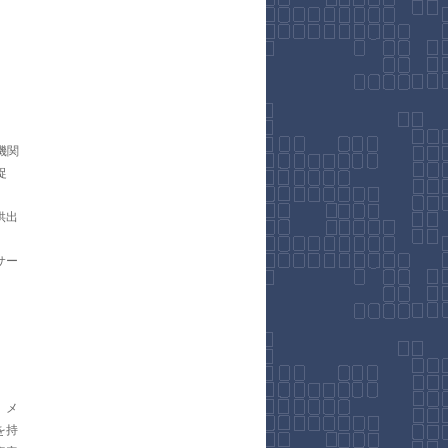
機関
捉
供出
サー
、メ
を持