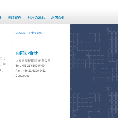
野
実績案件
利用の流れ
お問合せ
ENGLISH
|
中文简体
|
お問い合せ
ズに
上海嘉肯市場諮詢有限公司
、中
Tel : +86 21 6100 9400
査、
Fax : +86 21 6100 9411
Contact us