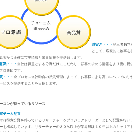
誠実さ・・・
第三者独立
として、客観的に物事を
真実かつ正確に市場情報と業界情報を提供致します。
意識・・・
当社は得意とする分野だけにこだわり、顧客の求める情報をより密に提
プロ集団です。
質・・・
全プロセス当社独自の品質管理によって、お客様により高いレベルでのリ
ービスを提供することを目指します。
ーコンが持っているリソース
家チーム配置
ぞれ得意分野を持っているリサーチャーをプロジェクトリーダーとして配置を行い
ーを構成しています。リサーチャーの８０％以上が業界経験１０年以上のキャリア