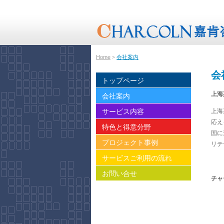
Home
会社案内
>
会
トップページ
上海
会社案内
上海
サービス内容
応え
特色と得意分野
国に
プロジェクト事例
リテ
サービスご利用の流れ
お問い合せ
チャ